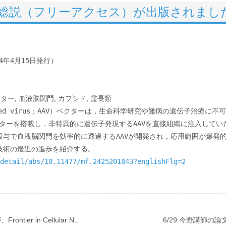
の総説（フリーアクセス）が出版されまし
4
年
4
月15日発行）

ーター
, 
血液脳関門
, 
カプシド
, 
霊長類

iated virus；AAV）ベクターは，生命科学研究や難病の遺伝子治療に
ターを搭載し，非特異的に遺伝子発現するAAVを直接組織に注入してい
投与で血液脳関門を効率的に透過するAAVが開発され，応用範囲が爆発的
detail/abs/10.11477/mf.2425201843?englishFlg=2
渡邊研究員（現岐阜大助教）の論文が、Frontier in Cellular Neuroscienceに掲載されました。
6/29 今野講師の論文