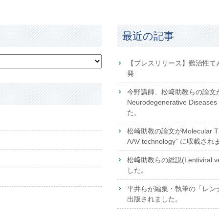
最近の記事
【プレスリリース】難治性て
発
今野講師、松﨑助教らの論文が掲載さ
Neurodegenerative Disea
た。
松崎助教の論文がMolecular The
AAV technology” に収載さ
松﨑助教らの総説(Lentiviral 
した。
平井らが編集・執筆の「レンチウ
出版されました。