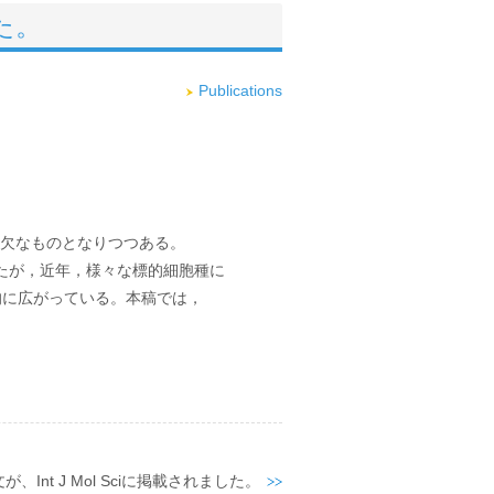
た。
Publications
不可欠なものとなりつつある。

たが，近年，様々な標的細胞種に

に広がっている。本稿では，

が、Int J Mol Sciに掲載されました。