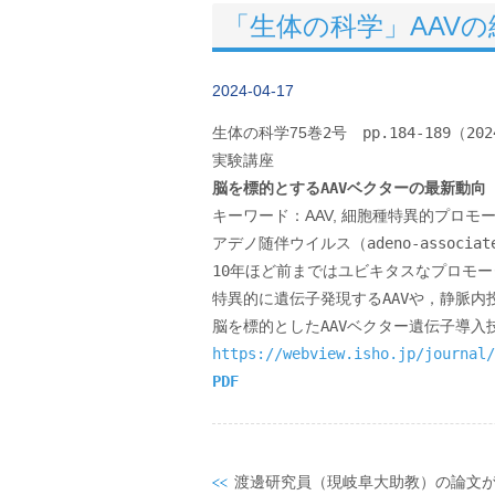
「生体の科学」AAV
2024-04-17
生体の科学
75
巻
2
号　
pp.184-189
（
202
脳を標的とする
AAV
ベクターの最新動向
キーワード：
AAV, 
細胞種特異的プロモ
アデノ随伴ウイルス（adeno-assoc
10年ほど前まではユビキタスなプロモー
特異的に遺伝子発現するAAVや，静脈内
https://webview.isho.jp/journal/
PDF