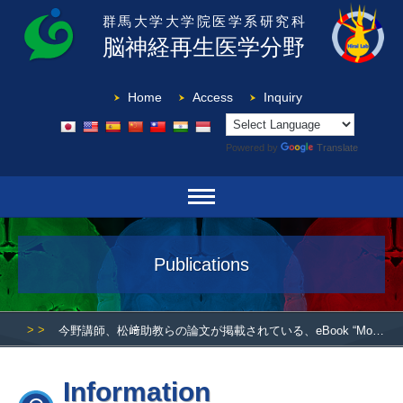
群馬大学大学院医学系研究科
脳神経再生医学分野
Home
Access
Inquiry
Powered by
Translate
Publications
> >
今野講師、松﨑助教らの論文が掲載されている、eBook “Models of Neurodegenerative Diseases (Springer Nature社)”が出版されました。
Information