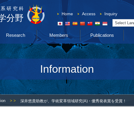
系研究科
Home
Access
Inquiry
学分野
Powered by
Research
Members
Publications
Information
tion
> >
深井悠貴助教が、学術変革領域研究(A)・優秀発表賞を受賞！