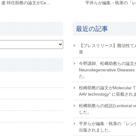
ミクログリア標的AAVベクター：青木 遼 特任助教の論文がCell Reports Methodsに掲載されました。
最近の記事
【プレスリリース】難治性て
発
今野講師、松﨑助教らの論文が掲載さ
Neurodegenerative Disea
た。
松崎助教の論文がMolecular The
AAV technology” に収載さ
松﨑助教らの総説(Lentiviral 
した。
平井らが編集・執筆の「レンチウ
出版されました。