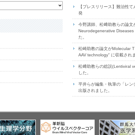
【プレスリリース】難治性て
発
今野講師、松﨑助教らの論文が掲載さ
Neurodegenerative Disea
た。
松崎助教の論文がMolecular The
AAV technology” に収載さ
松﨑助教らの総説(Lentiviral 
した。
平井らが編集・執筆の「レンチウ
出版されました。