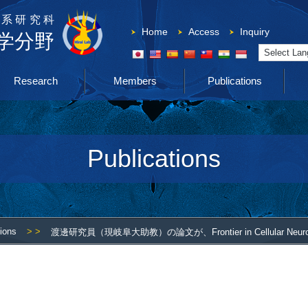
系研究科
Home
Access
Inquiry
学分野
Powered by
Research
Members
Publications
Publications
tions
> >
渡邊研究員（現岐阜大助教）の論文が、Frontier in Cellular Ne