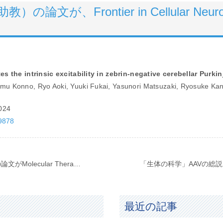
文が、Frontier in Cellular Neu
s the intrinsic excitability in zebrin-negative cerebellar Purkin
u Konno, Ryo Aoki, Yuuki Fukai, Yasunori Matsuzaki, Ryosuke Kane
2024
49878
(祝)２編目：川畑さん(医学科6年生)の論文がMolecular Therapy Methods Clin Dev (IF: 5.849)に掲載
最近の記事