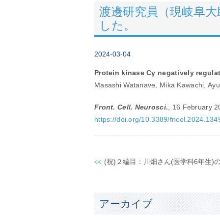
渡邊研究員（現岐阜大助教）の論
した。
2024-03-04
Protein kinase Cγ negatively regulate
Masashi Watanave, Mika Kawachi, Ayum
Front. Cell. Neurosci.
, 16 February 
https://doi.org/10.3389/fncel.2024.13
アーカイブ