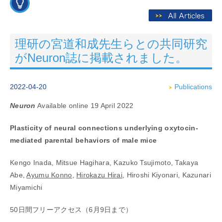
理研の宮道和成先生らとの共同研究
がNeuron誌に掲載されました。
2022-04-20
Publications
Neuron
Available online 19 April 2022
Plasticity of neural connections underlying oxytocin-
mediated parental behaviors of male mice
Kengo Inada, Mitsue Hagihara, Kazuko Tsujimoto, Takaya
Abe,
Ayumu Konno
,
Hirokazu Hirai
, Hiroshi Kiyonari, Kazunari
Miyamichi
50日間フリーアクセス（6月9日まで）