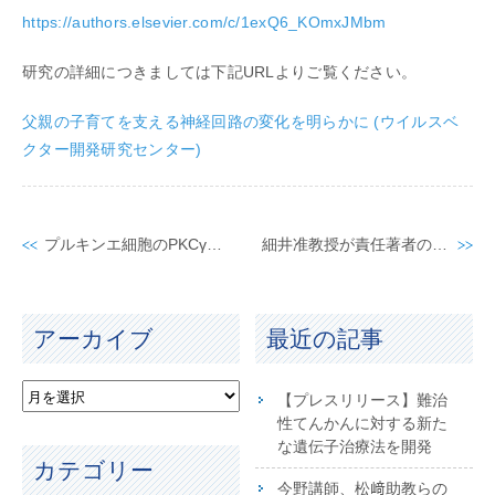
https://authors.elsevier.com/c/1exQ6_KOmxJMbm
研究の詳細につきましては下記URLよりご覧ください。
父親の子育てを支える神経回路の変化を明らかに (ウイルスベ
クター開発研究センター)
プルキンエ細胞のPKCγがどのような刺激で活性化されるのかを解明
細井准教授が責任著者の論文がPNASに掲載されました。
アーカイブ
最近の記事
【プレスリリース】難治
性てんかんに対する新た
な遺伝子治療法を開発
カテゴリー
今野講師、松﨑助教らの