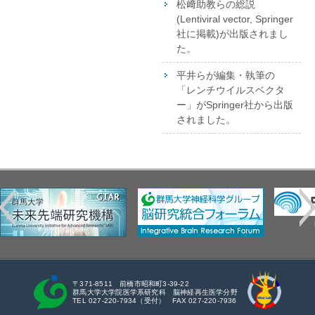
松﨑助教らの総説
(Lentiviral vector, Springer
社に掲載)が出版されまし
た。
平井らが編集・執筆の
「レンチウイルスベクタ
ー」がSpringer社から出版
されました。
〒371-8511 前橋市昭和町3-39-22
群馬大学大学院医学系研究科 脳神経再生医学分野
TEL 027-220-7934（受付） FAX 027-220-7936