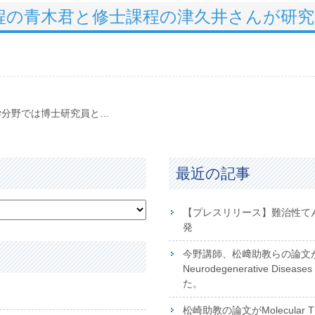
程の青木君と修士課程の津久井さんが研
【ラボメンバー募集】脳神経再生医学分野では博士研究員と技術補佐員さんをそれぞれ１名ずつ募集しています。
最近の記事
【プレスリリース】難治性て
発
今野講師、松﨑助教らの論文が掲載さ
Neurodegenerative Disea
た。
松崎助教の論文がMolecular The