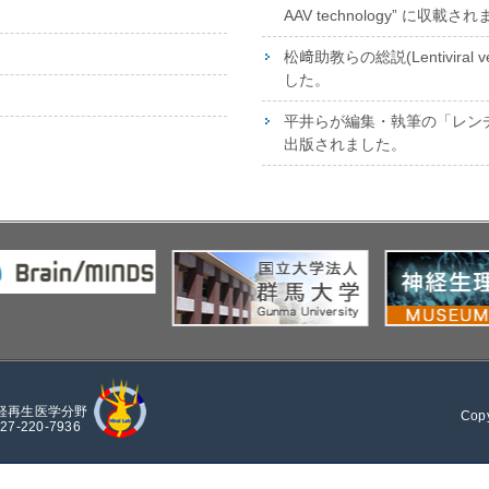
AAV technology” に収載さ
松﨑助教らの総説(Lentiviral 
した。
平井らが編集・執筆の「レンチウ
出版されました。
経再生医学分野
Copy
7-220-7936