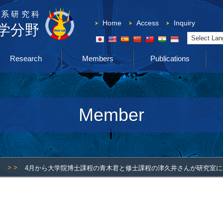
系研究科
Home
Access
Inquiry
学分野
Powered by
Research
Members
Publications
Member
> >
4月から大学院博士課程の青木君と修士課程の津久井さんが研究室