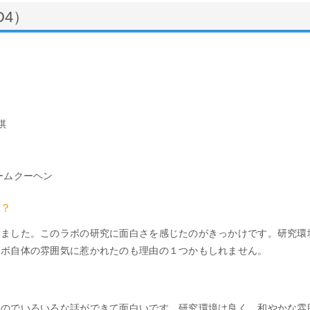
D4）
棋
ームクーヘン
？
いました。このラボの研究に面白さを感じたのがきっかけです。研究環
ラボ自体の雰囲気に惹かれたのも理由の１つかもしれません。
るのでいろいろな話ができて面白いです。研究環境は良く、和やかな雰