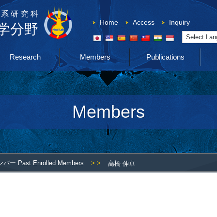
系研究科
Home
Access
Inquiry
学分野
Powered by
Research
Members
Publications
Members
 Past Enrolled Members
> >
高橋 伸卓