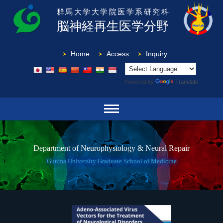
群馬大学大学院医学系研究科
脳神経再生医学分野
Home
Access
Inquiry
Powered by
Translate
Department of Neurophysiology & Neural Repair
Gunma University Graduate School of Medicine