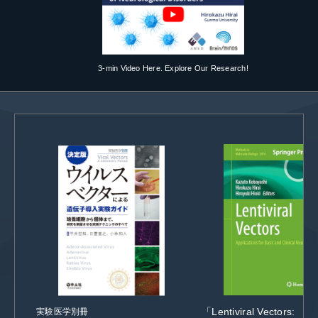
3-min Video Here. Explore Our Research!
「Lentiviral Vectors:
実験医学別冊